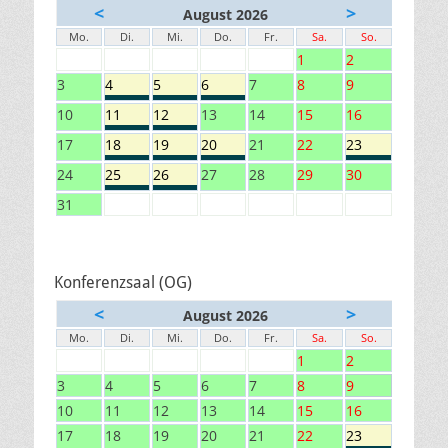
<
>
August 2026
Mo.
Di.
Mi.
Do.
Fr.
Sa.
So.
1
2
3
4
5
6
7
8
9
10
11
12
13
14
15
16
17
18
19
20
21
22
23
24
25
26
27
28
29
30
31
Konferenzsaal (OG)
<
>
August 2026
Mo.
Di.
Mi.
Do.
Fr.
Sa.
So.
1
2
3
4
5
6
7
8
9
10
11
12
13
14
15
16
17
18
19
20
21
22
23