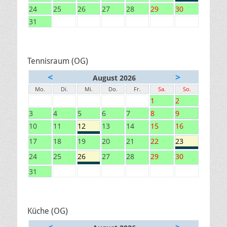
24
25
26
27
28
29
30
31
Tennisraum (OG)
<
>
August 2026
Mo.
Di.
Mi.
Do.
Fr.
Sa.
So.
1
2
3
4
5
6
7
8
9
10
11
12
13
14
15
16
17
18
19
20
21
22
23
24
25
26
27
28
29
30
31
Küche (OG)