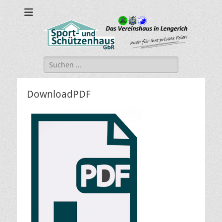
sport-und-
Sport- und Schützenhaus GbR
schuetzenhaus.de
Suche
nach:
DownloadPDF