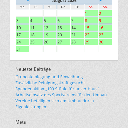
<
>
August 2026
Mo.
Di.
Mi.
Do.
Fr.
Sa.
So.
1
2
3
4
5
6
7
8
9
10
11
12
13
14
15
16
17
18
19
20
21
22
23
24
25
26
27
28
29
30
31
Neueste Beiträge
Grundsteinlegung und Einweihung
Zusätzliche Reinigungskraft gesucht
Spendenaktion „100 Stühle für unser Haus“
Arbeitseinsatz des Sportvereins für den Umbau
Vereine beteiligen sich am Umbau durch
Eigenleistungen
Meta