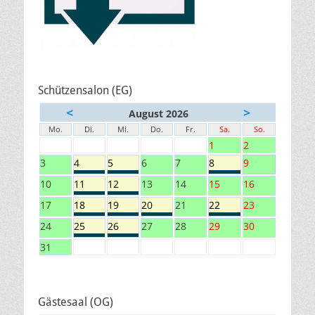
Schützensalon (EG)
<
>
August 2026
Mo.
Di.
Mi.
Do.
Fr.
Sa.
So.
1
2
3
4
5
6
7
8
9
10
11
12
13
14
15
16
17
18
19
20
21
22
23
24
25
26
27
28
29
30
31
Gästesaal (OG)