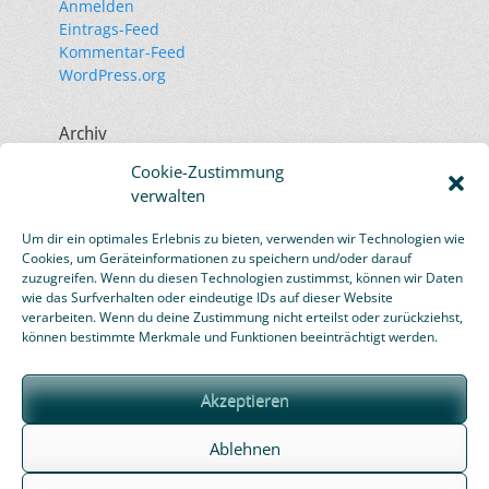
Anmelden
Eintrags-Feed
Kommentar-Feed
WordPress.org
Archiv
November 2023
Cookie-Zustimmung
Juli 2023
verwalten
September 2020
November 2019
Um dir ein optimales Erlebnis zu bieten, verwenden wir Technologien wie
Oktober 2019
Cookies, um Geräteinformationen zu speichern und/oder darauf
März 2019
zuzugreifen. Wenn du diesen Technologien zustimmst, können wir Daten
wie das Surfverhalten oder eindeutige IDs auf dieser Website
Januar 2019
verarbeiten. Wenn du deine Zustimmung nicht erteilst oder zurückziehst,
Februar 2016
können bestimmte Merkmale und Funktionen beeinträchtigt werden.
Akzeptieren
Ablehnen