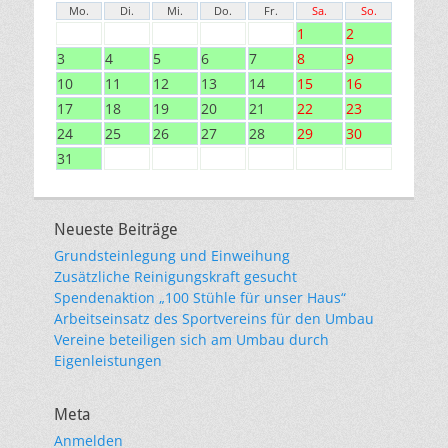
Mo.
Di.
Mi.
Do.
Fr.
Sa.
So.
1
2
3
4
5
6
7
8
9
10
11
12
13
14
15
16
17
18
19
20
21
22
23
24
25
26
27
28
29
30
31
Neueste Beiträge
Grundsteinlegung und Einweihung
Zusätzliche Reinigungskraft gesucht
Spendenaktion „100 Stühle für unser Haus“
Arbeitseinsatz des Sportvereins für den Umbau
Vereine beteiligen sich am Umbau durch
Eigenleistungen
Meta
Anmelden