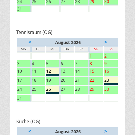
24
25
26
27
28
29
30
31
Tennisraum (OG)
<
>
August 2026
Mo.
Di.
Mi.
Do.
Fr.
Sa.
So.
1
2
3
4
5
6
7
8
9
10
11
12
13
14
15
16
17
18
19
20
21
22
23
24
25
26
27
28
29
30
31
Küche (OG)
<
>
August 2026