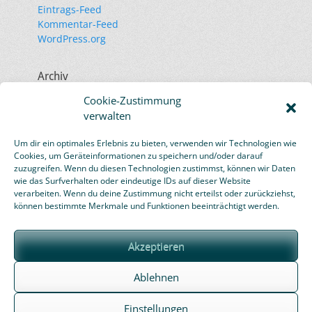
Eintrags-Feed
Kommentar-Feed
WordPress.org
Archiv
November 2023
Cookie-Zustimmung
Juli 2023
verwalten
September 2020
November 2019
Um dir ein optimales Erlebnis zu bieten, verwenden wir Technologien wie
Oktober 2019
Cookies, um Geräteinformationen zu speichern und/oder darauf
März 2019
zuzugreifen. Wenn du diesen Technologien zustimmst, können wir Daten
wie das Surfverhalten oder eindeutige IDs auf dieser Website
Januar 2019
verarbeiten. Wenn du deine Zustimmung nicht erteilst oder zurückziehst,
Februar 2016
können bestimmte Merkmale und Funktionen beeinträchtigt werden.
Akzeptieren
Ablehnen
Einstellungen