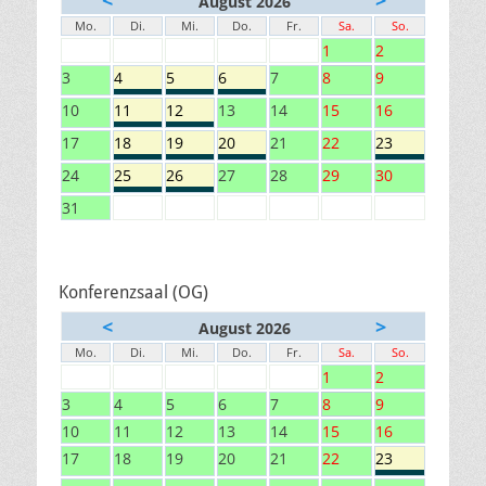
August 2026
Mo.
Di.
Mi.
Do.
Fr.
Sa.
So.
1
2
3
4
5
6
7
8
9
10
11
12
13
14
15
16
17
18
19
20
21
22
23
24
25
26
27
28
29
30
31
Konferenzsaal (OG)
<
>
August 2026
Mo.
Di.
Mi.
Do.
Fr.
Sa.
So.
1
2
3
4
5
6
7
8
9
10
11
12
13
14
15
16
17
18
19
20
21
22
23