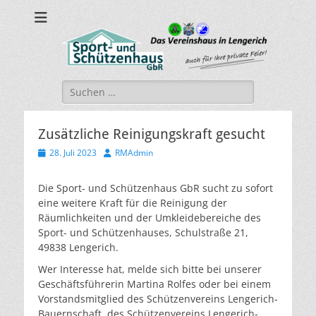
sport-und-
Sport- und Schützenhaus GbR
schuetzenhaus.de
Suche
nach:
Zusätzliche Reinigungskraft gesucht
Veröffentlicht
Autor
28. Juli 2023
RMAdmin
am
Die Sport- und Schützenhaus GbR sucht zu sofort
eine weitere Kraft für die Reinigung der
Räumlichkeiten und der Umkleidebereiche des
Sport- und Schützenhauses, Schulstraße 21,
49838 Lengerich.
Wer Interesse hat, melde sich bitte bei unserer
Geschäftsführerin Martina Rolfes oder bei einem
Vorstandsmitglied des Schützenvereins Lengerich-
Bauernschaft, des Schützenvereins Lengerich-