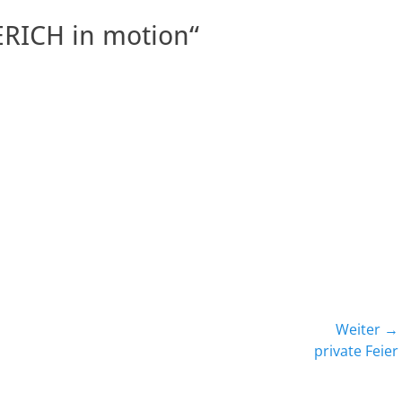
ICH in motion“
Weiter →
Nächster
private Feier
Beitrag: