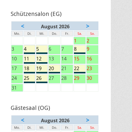
Schützensalon (EG)
<
>
August 2026
Mo.
Di.
Mi.
Do.
Fr.
Sa.
So.
1
2
3
4
5
6
7
8
9
10
11
12
13
14
15
16
17
18
19
20
21
22
23
24
25
26
27
28
29
30
31
Gästesaal (OG)
<
>
August 2026
Mo.
Di.
Mi.
Do.
Fr.
Sa.
So.