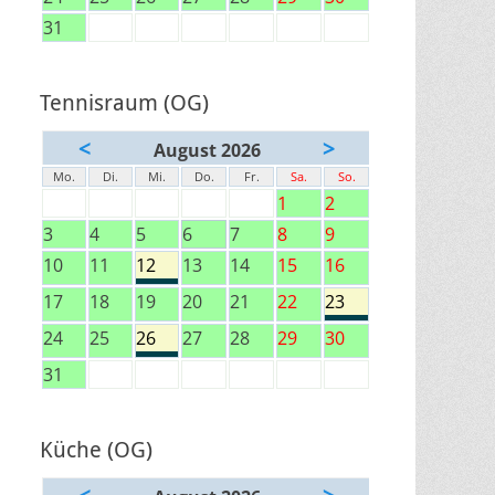
31
Tennisraum (OG)
<
>
August 2026
Mo.
Di.
Mi.
Do.
Fr.
Sa.
So.
1
2
3
4
5
6
7
8
9
10
11
12
13
14
15
16
17
18
19
20
21
22
23
24
25
26
27
28
29
30
31
Küche (OG)
<
>