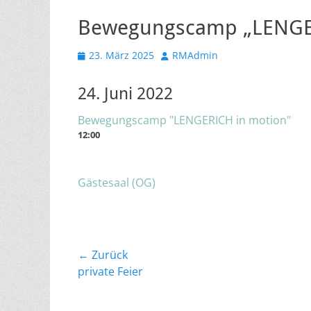
Bewegungscamp „LENGER
Veröffentlicht
Autor
23. März 2025
RMAdmin
am
24. Juni 2022
Bewegungscamp "LENGERICH in motion"
12:00
Gästesaal (OG)
Beitragsnavigation
← Zurück
Vorheriger
private Feier
Beitrag: