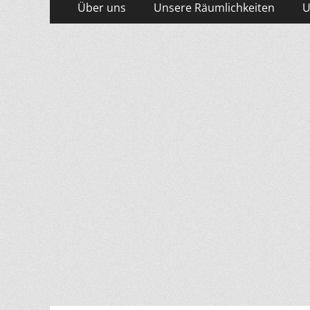
Primäres
Über uns
Unsere Räumlichkeiten
U
Inhalt
Menü
springen