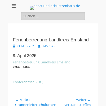
sport-und-
Sport- und Schützenhaus GbR
Suche
schuetzenhaus.de
nach:
Ferienbetreuung Landkreis Emsland
Veröffentlicht
Autor
23. März 2025
RMAdmin
am
8. April 2025
Ferienbetreuung Landkreis Emsland
07:30 - 13:30
Konferenzsaal (OG)
Beitragsnavigation
← Zurück
Weiter →
Vorheriger
Nächster
Gruppenleiterschulungen
Vorstandstreffen