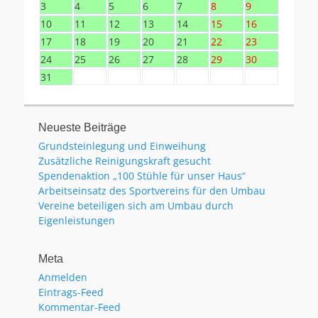
3
4
5
6
7
8
9
10
11
12
13
14
15
16
17
18
19
20
21
22
23
24
25
26
27
28
29
30
31
Neueste Beiträge
Grundsteinlegung und Einweihung
Zusätzliche Reinigungskraft gesucht
Spendenaktion „100 Stühle für unser Haus“
Arbeitseinsatz des Sportvereins für den Umbau
Vereine beteiligen sich am Umbau durch
Eigenleistungen
Meta
Anmelden
Eintrags-Feed
Kommentar-Feed