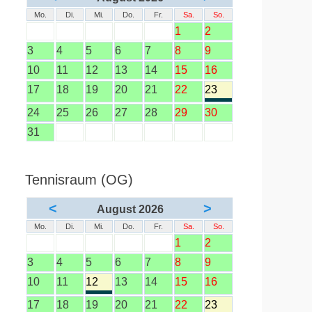
Mo.
Di.
Mi.
Do.
Fr.
Sa.
So.
1
2
3
4
5
6
7
8
9
10
11
12
13
14
15
16
17
18
19
20
21
22
23
24
25
26
27
28
29
30
31
Tennisraum (OG)
<
>
August 2026
Mo.
Di.
Mi.
Do.
Fr.
Sa.
So.
1
2
3
4
5
6
7
8
9
10
11
12
13
14
15
16
17
18
19
20
21
22
23