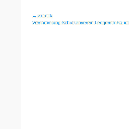
Beitragsnavigation
← Zurück
Vorheriger
Versammlung Schützenverein Lengerich-Bauer
Beitrag: