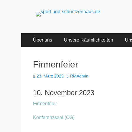
sport-und-schuet
Sport- und Schützenhaus GbR
Primäres
Zum
Über uns
Unsere Räumlichkeiten
Uns
Inhalt
Menü
springen
Firmenfeier
Veröffentlicht
Autor
23. März 2025
RMAdmin
am
10. November 2023
Firmenfeier
Konferenzsaal (OG)