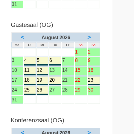
31
Gästesaal (OG)
<
>
August 2026
Mo.
Di.
Mi.
Do.
Fr.
Sa.
So.
1
2
3
4
5
6
7
8
9
10
11
12
13
14
15
16
17
18
19
20
21
22
23
24
25
26
27
28
29
30
31
Konferenzsaal (OG)
<
>
August 2026