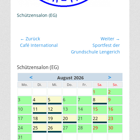
Schützensalon (EG)
Beitragsnavigation
← Zurück
Weiter →
Vorheriger
Nächster
Café International
Sportfest der
Beitrag:
Beitrag:
Grundschule Lengerich
Schützensalon (EG)
<
>
August 2026
Mo.
Di.
Mi.
Do.
Fr.
Sa.
So.
1
2
3
4
5
6
7
8
9
10
11
12
13
14
15
16
17
18
19
20
21
22
23
24
25
26
27
28
29
30
31