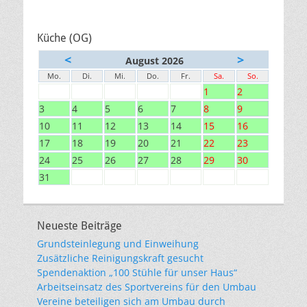
Küche (OG)
<
>
August 2026
Mo.
Di.
Mi.
Do.
Fr.
Sa.
So.
1
2
3
4
5
6
7
8
9
10
11
12
13
14
15
16
17
18
19
20
21
22
23
24
25
26
27
28
29
30
31
Neueste Beiträge
Grundsteinlegung und Einweihung
Zusätzliche Reinigungskraft gesucht
Spendenaktion „100 Stühle für unser Haus“
Arbeitseinsatz des Sportvereins für den Umbau
Vereine beteiligen sich am Umbau durch