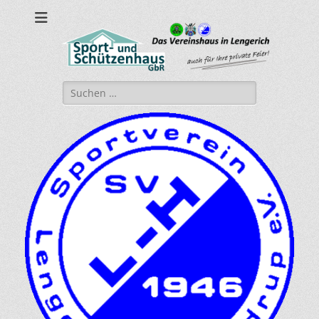
sport-und-
Sport- und Schützenhaus GbR
schuetzenhaus.de
Suche
nach: