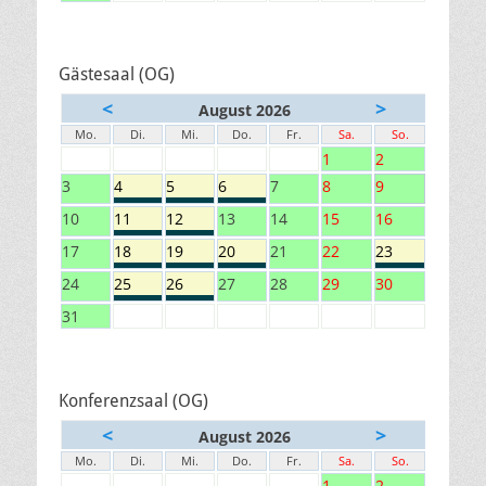
Gästesaal (OG)
<
>
August 2026
Mo.
Di.
Mi.
Do.
Fr.
Sa.
So.
1
2
3
4
5
6
7
8
9
10
11
12
13
14
15
16
17
18
19
20
21
22
23
24
25
26
27
28
29
30
31
Konferenzsaal (OG)
<
>
August 2026
Mo.
Di.
Mi.
Do.
Fr.
Sa.
So.
1
2