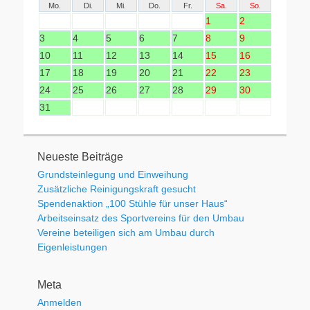
Mo.
Di.
Mi.
Do.
Fr.
Sa.
So.
1
2
3
4
5
6
7
8
9
10
11
12
13
14
15
16
17
18
19
20
21
22
23
24
25
26
27
28
29
30
31
Neueste Beiträge
Grundsteinlegung und Einweihung
Zusätzliche Reinigungskraft gesucht
Spendenaktion „100 Stühle für unser Haus“
Arbeitseinsatz des Sportvereins für den Umbau
Vereine beteiligen sich am Umbau durch
Eigenleistungen
Meta
Anmelden