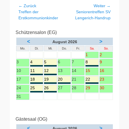
Beitragsnavigation
← Zurück
Weiter →
Vorheriger
Nächster
Treffen der
Seniorentreffen SV
Beitrag:
Beitrag:
Erstkommunionkinder
Lengerich-Handrup
Schützensalon (EG)
<
>
August 2026
Mo.
Di.
Mi.
Do.
Fr.
Sa.
So.
1
2
3
4
5
6
7
8
9
10
11
12
13
14
15
16
17
18
19
20
21
22
23
24
25
26
27
28
29
30
31
Gästesaal (OG)
<
>
August 2026