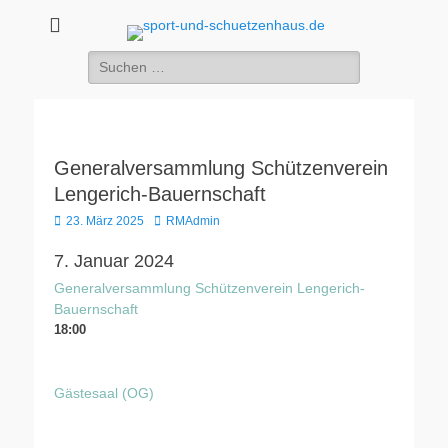
sport-und-
Sport- und Schützenhaus GbR
Suche
schuetzenhaus.de
nach:
Generalversammlung Schützenverein
Lengerich-Bauernschaft
Veröffentlicht
Autor
23. März 2025
RMAdmin
am
7. Januar 2024
Generalversammlung Schützenverein Lengerich-
Bauernschaft
18:00
Gästesaal (OG)