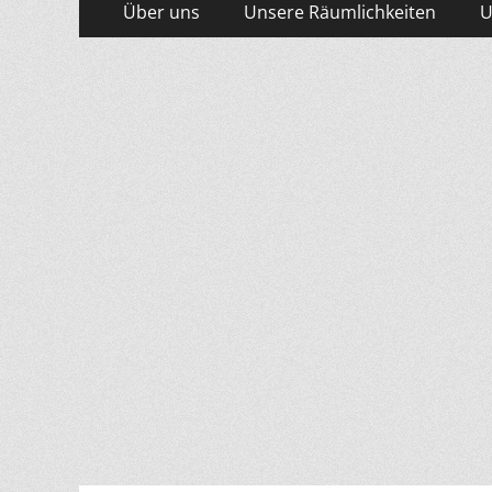
Primäres
Über uns
Unsere Räumlichkeiten
U
Inhalt
Menü
springen