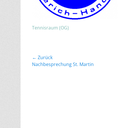
Tennisraum (OG)
Beitragsnavigation
← Zurück
Vorheriger
Nachbesprechung St. Martin
Beitrag: