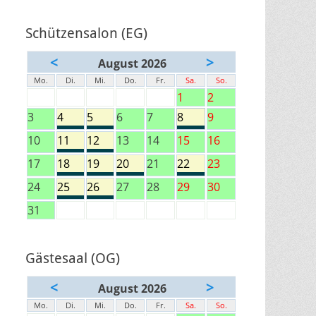
Schützensalon (EG)
<
>
August 2026
Mo.
Di.
Mi.
Do.
Fr.
Sa.
So.
1
2
3
4
5
6
7
8
9
10
11
12
13
14
15
16
17
18
19
20
21
22
23
24
25
26
27
28
29
30
31
Gästesaal (OG)
<
>
August 2026
Mo.
Di.
Mi.
Do.
Fr.
Sa.
So.