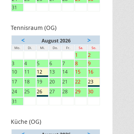
31
Tennisraum (OG)
<
>
August 2026
Mo.
Di.
Mi.
Do.
Fr.
Sa.
So.
1
2
3
4
5
6
7
8
9
10
11
12
13
14
15
16
17
18
19
20
21
22
23
24
25
26
27
28
29
30
31
Küche (OG)
<
>