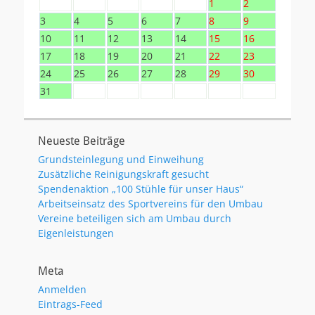
1
2
3
4
5
6
7
8
9
10
11
12
13
14
15
16
17
18
19
20
21
22
23
24
25
26
27
28
29
30
31
Neueste Beiträge
Grundsteinlegung und Einweihung
Zusätzliche Reinigungskraft gesucht
Spendenaktion „100 Stühle für unser Haus“
Arbeitseinsatz des Sportvereins für den Umbau
Vereine beteiligen sich am Umbau durch
Eigenleistungen
Meta
Anmelden
Eintrags-Feed