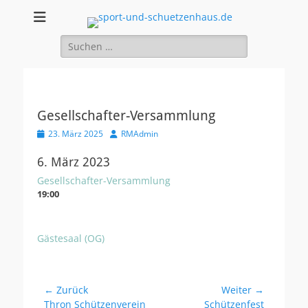
sport-und-
Sport- und Schützenhaus GbR
Suche
schuetzenhaus.de
nach:
Gesellschafter-Versammlung
Veröffentlicht
Autor
23. März 2025
RMAdmin
am
6. März 2023
Gesellschafter-Versammlung
19:00
Gästesaal (OG)
Beitragsnavigation
← Zurück
Weiter →
Vorheriger
Nächster
Thron Schützenverein
Schützenfest