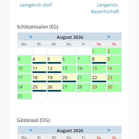
Beitrag:
Beitrag:
Lemgerich-Dorf
Lengerich-
Bauernschaft
Schützensalon (EG)
<
>
August 2026
Mo.
Di.
Mi.
Do.
Fr.
Sa.
So.
1
2
3
4
5
6
7
8
9
10
11
12
13
14
15
16
17
18
19
20
21
22
23
24
25
26
27
28
29
30
31
Gästesaal (OG)
<
>
August 2026
Mo.
Di.
Mi.
Do.
Fr.
Sa.
So.