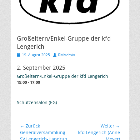
Großeltern/Enkel-Gruppe der kfd
Lengerich
Veröffentlicht
Autor
19. August 2025
RMAdmin
am
2. September 2025
Großeltern/Enkel-Gruppe der kfd Lengerich
15:00 - 17:00
Schützensalon (EG)
Beitragsnavigation
← Zurück
Weiter →
Vorheriger
Nächster
Generalversammlung
kfd Lengerich (Anne
Beitrag:
Beitrag:
SV Lengerich-Handrup
Meyer)