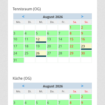
Tennisraum (OG)
<
>
August 2026
Mo.
Di.
Mi.
Do.
Fr.
Sa.
So.
1
2
3
4
5
6
7
8
9
10
11
12
13
14
15
16
17
18
19
20
21
22
23
24
25
26
27
28
29
30
31
Küche (OG)
<
>
August 2026
Mo.
Di.
Mi.
Do.
Fr.
Sa.
So.
1
2
3
4
5
6
7
8
9