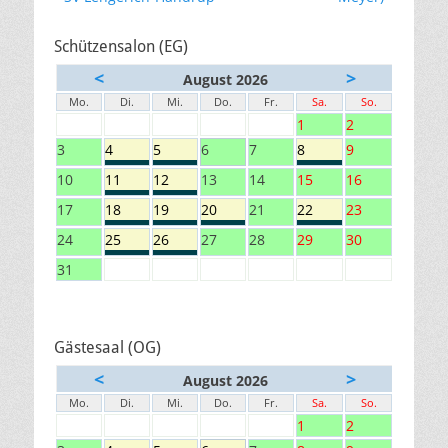
Schützensalon (EG)
<
>
August 2026
Mo.
Di.
Mi.
Do.
Fr.
Sa.
So.
1
2
3
4
5
6
7
8
9
10
11
12
13
14
15
16
17
18
19
20
21
22
23
24
25
26
27
28
29
30
31
Gästesaal (OG)
<
>
August 2026
Mo.
Di.
Mi.
Do.
Fr.
Sa.
So.
1
2