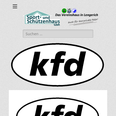
sport-und-
Sport- und Schützenhaus GbR
schuetzenhaus.de
Suche
nach: