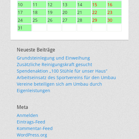
10
11
12
13
14
15
16
17
18
19
20
21
22
23
24
25
26
27
28
29
30
31
Neueste Beiträge
Grundsteinlegung und Einweihung
Zusätzliche Reinigungskraft gesucht
Spendenaktion „100 Stühle für unser Haus“
Arbeitseinsatz des Sportvereins für den Umbau
Vereine beteiligen sich am Umbau durch
Eigenleistungen
Meta
Anmelden
Eintrags-Feed
Kommentar-Feed
WordPress.org