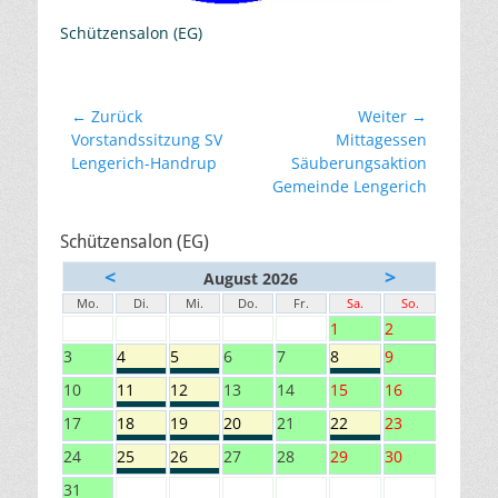
Schützensalon (EG)
Beitragsnavigation
← Zurück
Weiter →
Vorheriger
Nächster
Vorstandssitzung SV
Mittagessen
Beitrag:
Beitrag:
Lengerich-Handrup
Säuberungsaktion
Gemeinde Lengerich
Schützensalon (EG)
<
>
August 2026
Mo.
Di.
Mi.
Do.
Fr.
Sa.
So.
1
2
3
4
5
6
7
8
9
10
11
12
13
14
15
16
17
18
19
20
21
22
23
24
25
26
27
28
29
30
31