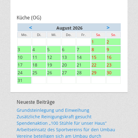
Küche (OG)
<
>
August 2026
Mo.
Di.
Mi.
Do.
Fr.
Sa.
So.
1
2
3
4
5
6
7
8
9
10
11
12
13
14
15
16
17
18
19
20
21
22
23
24
25
26
27
28
29
30
31
Neueste Beiträge
Grundsteinlegung und Einweihung
Zusätzliche Reinigungskraft gesucht
Spendenaktion „100 Stühle für unser Haus“
Arbeitseinsatz des Sportvereins für den Umbau
Vereine beteiligen sich am Umbau durch