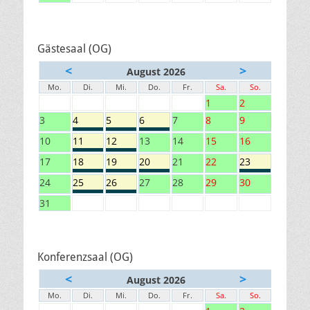
Gästesaal (OG)
<
>
August 2026
Mo.
Di.
Mi.
Do.
Fr.
Sa.
So.
1
2
3
4
5
6
7
8
9
10
11
12
13
14
15
16
17
18
19
20
21
22
23
24
25
26
27
28
29
30
31
Konferenzsaal (OG)
<
>
August 2026
Mo.
Di.
Mi.
Do.
Fr.
Sa.
So.