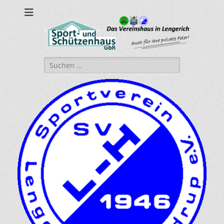
sport-und-
Sport- und Schützenhaus GbR
schuetzenhaus.de
Suche
nach: