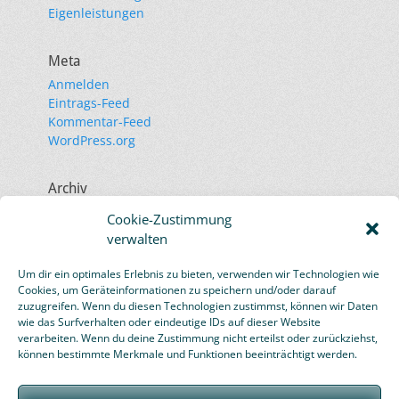
Eigenleistungen
Meta
Anmelden
Eintrags-Feed
Kommentar-Feed
WordPress.org
Archiv
November 2023
Cookie-Zustimmung
Juli 2023
verwalten
September 2020
November 2019
Um dir ein optimales Erlebnis zu bieten, verwenden wir Technologien wie
Oktober 2019
Cookies, um Geräteinformationen zu speichern und/oder darauf
März 2019
zuzugreifen. Wenn du diesen Technologien zustimmst, können wir Daten
wie das Surfverhalten oder eindeutige IDs auf dieser Website
Januar 2019
verarbeiten. Wenn du deine Zustimmung nicht erteilst oder zurückziehst,
Februar 2016
können bestimmte Merkmale und Funktionen beeinträchtigt werden.