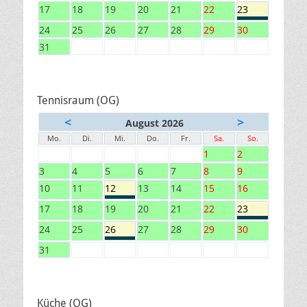
17
18
19
20
21
22
23
24
25
26
27
28
29
30
31
Tennisraum (OG)
<
>
August 2026
Mo.
Di.
Mi.
Do.
Fr.
Sa.
So.
1
2
3
4
5
6
7
8
9
10
11
12
13
14
15
16
17
18
19
20
21
22
23
24
25
26
27
28
29
30
31
Küche (OG)