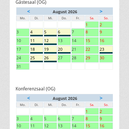
Gästesaal (OG)
<
>
August 2026
Mo.
Di.
Mi.
Do.
Fr.
Sa.
So.
1
2
3
4
5
6
7
8
9
10
11
12
13
14
15
16
17
18
19
20
21
22
23
24
25
26
27
28
29
30
31
Konferenzsaal (OG)
<
>
August 2026
Mo.
Di.
Mi.
Do.
Fr.
Sa.
So.
1
2
3
4
5
6
7
8
9
10
11
12
13
14
15
16