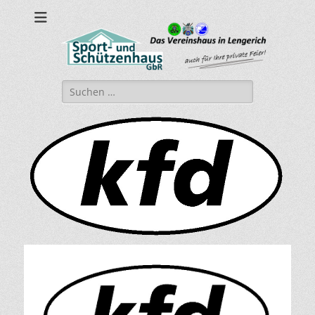
sport-und-
Sport- und Schützenhaus GbR
schuetzenhaus.de
Suche
nach: