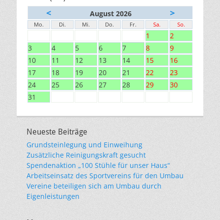
<
>
August 2026
Mo.
Di.
Mi.
Do.
Fr.
Sa.
So.
1
2
3
4
5
6
7
8
9
10
11
12
13
14
15
16
17
18
19
20
21
22
23
24
25
26
27
28
29
30
31
Neueste Beiträge
Grundsteinlegung und Einweihung
Zusätzliche Reinigungskraft gesucht
Spendenaktion „100 Stühle für unser Haus“
Arbeitseinsatz des Sportvereins für den Umbau
Vereine beteiligen sich am Umbau durch
Eigenleistungen