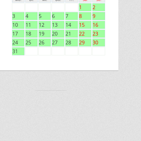
1
2
3
4
5
6
7
8
9
10
11
12
13
14
15
16
17
18
19
20
21
22
23
24
25
26
27
28
29
30
31