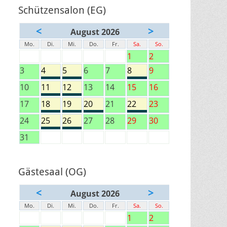
Schützensalon (EG)
<
>
August 2026
Mo.
Di.
Mi.
Do.
Fr.
Sa.
So.
1
2
3
4
5
6
7
8
9
10
11
12
13
14
15
16
17
18
19
20
21
22
23
24
25
26
27
28
29
30
31
Gästesaal (OG)
<
>
August 2026
Mo.
Di.
Mi.
Do.
Fr.
Sa.
So.
1
2