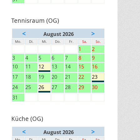
Tennisraum (OG)
<
>
August 2026
Mo.
Di.
Mi.
Do.
Fr.
Sa.
So.
1
2
3
4
5
6
7
8
9
10
11
12
13
14
15
16
17
18
19
20
21
22
23
24
25
26
27
28
29
30
31
Küche (OG)
<
>
August 2026
Mo.
Di.
Mi.
Do.
Fr.
Sa.
So.