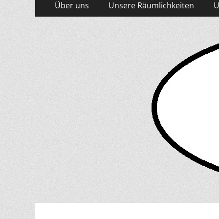
Primäres
Über uns
Unsere Räumlichkeiten
U
Inhalt
Menü
springen