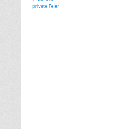
Beitragsnavigation
Vorheriger
private Feier
Beitrag: