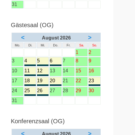
31
Gästesaal (OG)
<
>
August 2026
Mo.
Di.
Mi.
Do.
Fr.
Sa.
So.
1
2
3
4
5
6
7
8
9
10
11
12
13
14
15
16
17
18
19
20
21
22
23
24
25
26
27
28
29
30
31
Konferenzsaal (OG)
<
>
August 2026