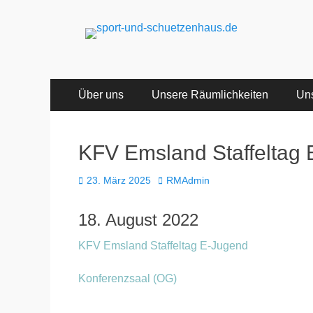
sport-und-schuet
Sport- und Schützenhaus GbR
Primäres
Zum
Über uns
Unsere Räumlichkeiten
Uns
Inhalt
Menü
springen
KFV Emsland Staffeltag
Veröffentlicht
Autor
23. März 2025
RMAdmin
am
18. August 2022
KFV Emsland Staffeltag E-Jugend
Konferenzsaal (OG)