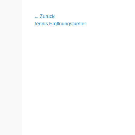
Beitragsnavigation
← Zurück
Vorheriger
Tennis Eröffnungsturnier
Beitrag: