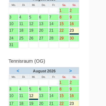
Mo.
Di.
Mi.
Do.
Fr.
Sa.
So.
1
2
3
4
5
6
7
8
9
10
11
12
13
14
15
16
17
18
19
20
21
22
23
24
25
26
27
28
29
30
31
Tennisraum (OG)
<
>
August 2026
Mo.
Di.
Mi.
Do.
Fr.
Sa.
So.
1
2
3
4
5
6
7
8
9
10
11
12
13
14
15
16
17
18
19
20
21
22
23