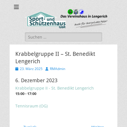
sport-und-
Sport- und Schützenhaus GbR
schuetzenhaus.de
Suche
nach:
Krabbelgruppe II – St. Benedikt
Lengerich
Veröffentlicht
Autor
23. März 2025
RMAdmin
am
6. Dezember 2023
Krabbelgruppe II - St. Benedikt Lengerich
15:00 - 17:00
Tennisraum (OG)