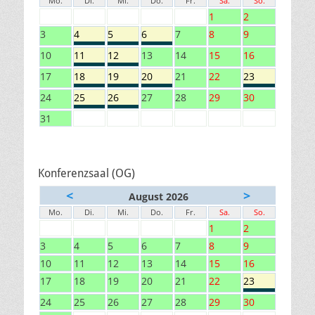
Mo.
Di.
Mi.
Do.
Fr.
Sa.
So.
1
2
3
4
5
6
7
8
9
10
11
12
13
14
15
16
17
18
19
20
21
22
23
24
25
26
27
28
29
30
31
Konferenzsaal (OG)
<
>
August 2026
Mo.
Di.
Mi.
Do.
Fr.
Sa.
So.
1
2
3
4
5
6
7
8
9
10
11
12
13
14
15
16
17
18
19
20
21
22
23
24
25
26
27
28
29
30