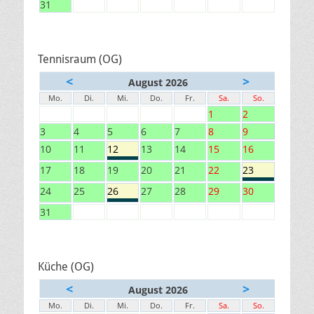
31
Tennisraum (OG)
<
>
August 2026
Mo.
Di.
Mi.
Do.
Fr.
Sa.
So.
1
2
3
4
5
6
7
8
9
10
11
12
13
14
15
16
17
18
19
20
21
22
23
24
25
26
27
28
29
30
31
Küche (OG)
<
>
August 2026
Mo.
Di.
Mi.
Do.
Fr.
Sa.
So.