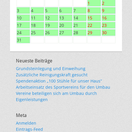
1
2
3
4
5
6
7
8
9
10
11
12
13
14
15
16
17
18
19
20
21
22
23
24
25
26
27
28
29
30
31
Neueste Beiträge
Grundsteinlegung und Einweihung
Zusätzliche Reinigungskraft gesucht
Spendenaktion „100 Stühle für unser Haus“
Arbeitseinsatz des Sportvereins für den Umbau
Vereine beteiligen sich am Umbau durch
Eigenleistungen
Meta
Anmelden
Eintrags-Feed