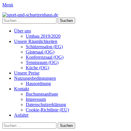
Menü
sport-und-schuetzenhaus.de
Sport- und Schützenhaus GbR
Suche
nach:
Primäres
Zum
Über uns
Inhalt
Umbau 2019/2020
Menü
springen
Unsere Räumlichkeiten
Schützensalon (EG)
Gästesaal (OG)
Konferenzsaal (OG)
Tennisraum (OG)
Küche (OG)
Unsere Preise
Nutzungsbedingungen
Hausordnung
Kontakt
Buchungsanfrage
Impressum
Datenschutzerklärung
Cookie-Richtlinie (EU)
Anfahrt
Suchen
Suche
nach: