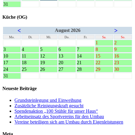
31
Küche (OG)
<
>
August 2026
Mo.
Di.
Mi.
Do.
Fr.
Sa.
So.
1
2
3
4
5
6
7
8
9
10
11
12
13
14
15
16
17
18
19
20
21
22
23
24
25
26
27
28
29
30
31
Neueste Beiträge
Grundsteinlegung und Einweihung
Zusätzliche Reinigungskraft gesucht
Spendenaktion „100 Stühle für unser Haus“
Arbeitseinsatz des Sportvereins für den Umbau
Vereine beteiligen sich am Umbau durch Eigenleistungen
Meta