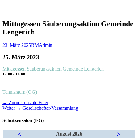
Mittagessen Säuberungsaktion Gemeinde
Lengerich
Veröffentlicht
Autor
23. März 2025
RMAdmin
am
25. März 2023
Mittagessen Säuberungsaktion Gemeinde Lengerich
12:00 - 14:00
Tennisraum (OG)
Beitragsnavigation
Vorheriger
← Zurück
private Feier
Nächster
Beitrag:
Weiter →
Gesellschafter-Versammlung
Beitrag:
Schützensalon (EG)
<
>
August 2026