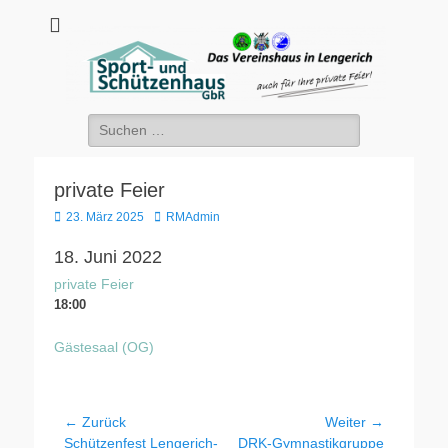
sport-und-
Sport- und Schützenhaus GbR
schuetzenhaus.de
Suche
nach:
private Feier
Veröffentlicht
Autor
23. März 2025
RMAdmin
am
18. Juni 2022
private Feier
18:00
Gästesaal (OG)
Beitragsnavigation
← Zurück
Weiter →
Vorheriger
Nächster
Schützenfest Lengerich-
DRK-Gymnastikgruppe