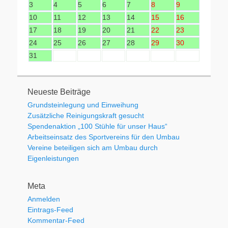
3
4
5
6
7
8
9
10
11
12
13
14
15
16
17
18
19
20
21
22
23
24
25
26
27
28
29
30
31
Neueste Beiträge
Grundsteinlegung und Einweihung
Zusätzliche Reinigungskraft gesucht
Spendenaktion „100 Stühle für unser Haus“
Arbeitseinsatz des Sportvereins für den Umbau
Vereine beteiligen sich am Umbau durch
Eigenleistungen
Meta
Anmelden
Eintrags-Feed
Kommentar-Feed