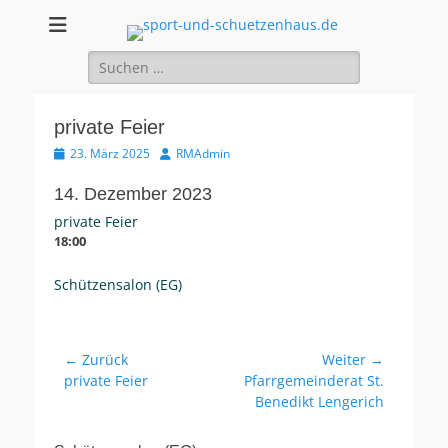
sport-und-
Sport- und Schützenhaus GbR
Suche
schuetzenhaus.de
nach:
private Feier
Veröffentlicht
Autor
23. März 2025
RMAdmin
am
14. Dezember 2023
private Feier
18:00
Schützensalon (EG)
Beitragsnavigation
← Zurück
Weiter →
Vorheriger
Nächster
private Feier
Pfarrgemeinderat St.
Beitrag:
Beitrag:
Benedikt Lengerich