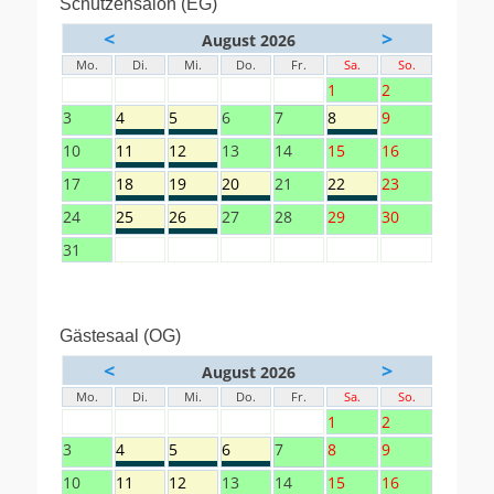
Schützensalon (EG)
<
>
August 2026
Mo.
Di.
Mi.
Do.
Fr.
Sa.
So.
1
2
3
4
5
6
7
8
9
10
11
12
13
14
15
16
17
18
19
20
21
22
23
24
25
26
27
28
29
30
31
Gästesaal (OG)
<
>
August 2026
Mo.
Di.
Mi.
Do.
Fr.
Sa.
So.
1
2
3
4
5
6
7
8
9
10
11
12
13
14
15
16