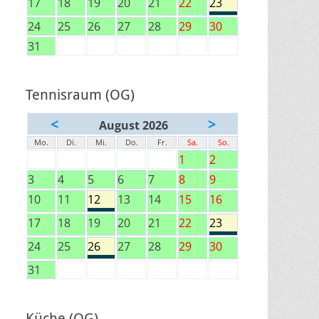
17
18
19
20
21
22
23
24
25
26
27
28
29
30
31
Tennisraum (OG)
<
>
August 2026
Mo.
Di.
Mi.
Do.
Fr.
Sa.
So.
1
2
3
4
5
6
7
8
9
10
11
12
13
14
15
16
17
18
19
20
21
22
23
24
25
26
27
28
29
30
31
Küche (OG)