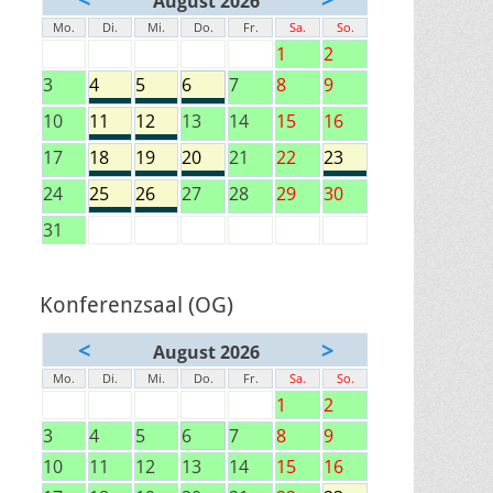
August 2026
Mo.
Di.
Mi.
Do.
Fr.
Sa.
So.
1
2
3
4
5
6
7
8
9
10
11
12
13
14
15
16
17
18
19
20
21
22
23
24
25
26
27
28
29
30
31
Konferenzsaal (OG)
<
>
August 2026
Mo.
Di.
Mi.
Do.
Fr.
Sa.
So.
1
2
3
4
5
6
7
8
9
10
11
12
13
14
15
16