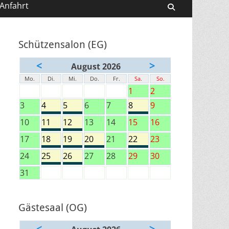
Anfahrt
Suchen
Schützensalon (EG)
<
>
August 2026
Mo.
Di.
Mi.
Do.
Fr.
Sa.
So.
1
2
3
4
5
6
7
8
9
10
11
12
13
14
15
16
17
18
19
20
21
22
23
24
25
26
27
28
29
30
31
Gästesaal (OG)
<
>