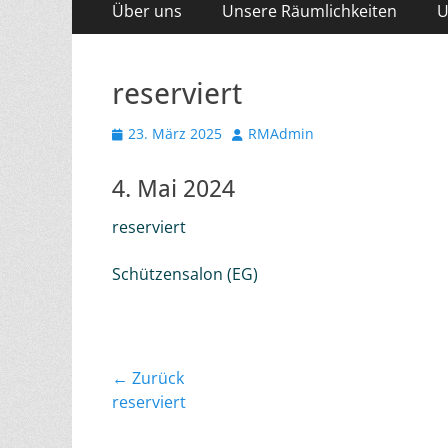
Primäres
Über uns
Unsere Räumlichkeiten
U
Inhalt
Menü
springen
reserviert
Veröffentlicht
Autor
23. März 2025
RMAdmin
am
4. Mai 2024
reserviert
Schützensalon (EG)
Beitragsnavigation
← Zurück
Vorheriger
reserviert
Beitrag: