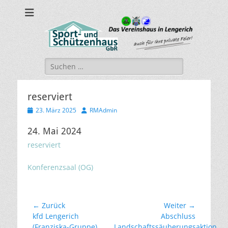
sport-und-
Sport- und Schützenhaus GbR
schuetzenhaus.de
Suche
nach:
reserviert
Veröffentlicht
Autor
23. März 2025
RMAdmin
am
24. Mai 2024
reserviert
Konferenzsaal (OG)
Beitragsnavigation
← Zurück
Weiter →
Vorheriger
Nächster
kfd Lengerich
Abschluss
Beitrag:
Beitrag:
(Franziska-Gruppe)
Landschaftssäuberungsaktion