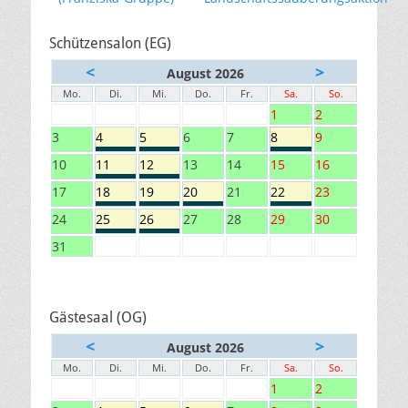
Schützensalon (EG)
<
>
August 2026
Mo.
Di.
Mi.
Do.
Fr.
Sa.
So.
1
2
3
4
5
6
7
8
9
10
11
12
13
14
15
16
17
18
19
20
21
22
23
24
25
26
27
28
29
30
31
Gästesaal (OG)
<
>
August 2026
Mo.
Di.
Mi.
Do.
Fr.
Sa.
So.
1
2