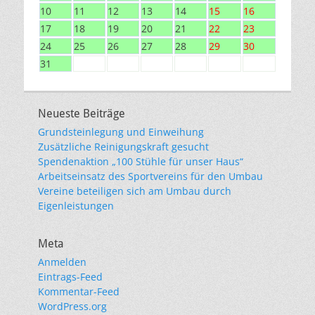
10
11
12
13
14
15
16
17
18
19
20
21
22
23
24
25
26
27
28
29
30
31
Neueste Beiträge
Grundsteinlegung und Einweihung
Zusätzliche Reinigungskraft gesucht
Spendenaktion „100 Stühle für unser Haus“
Arbeitseinsatz des Sportvereins für den Umbau
Vereine beteiligen sich am Umbau durch
Eigenleistungen
Meta
Anmelden
Eintrags-Feed
Kommentar-Feed
WordPress.org