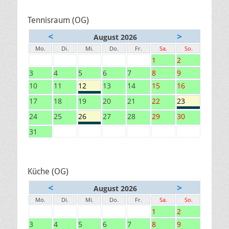
Tennisraum (OG)
<
>
August 2026
Mo.
Di.
Mi.
Do.
Fr.
Sa.
So.
1
2
3
4
5
6
7
8
9
10
11
12
13
14
15
16
17
18
19
20
21
22
23
24
25
26
27
28
29
30
31
Küche (OG)
<
>
August 2026
Mo.
Di.
Mi.
Do.
Fr.
Sa.
So.
1
2
3
4
5
6
7
8
9