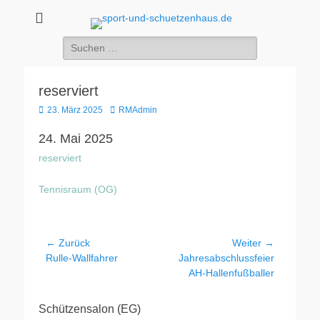
sport-und-
Sport- und Schützenhaus GbR
Suche
schuetzenhaus.de
nach:
reserviert
Veröffentlicht
Autor
23. März 2025
RMAdmin
am
24. Mai 2025
reserviert
Tennisraum (OG)
Beitragsnavigation
← Zurück
Weiter →
Vorheriger
Nächster
Rulle-Wallfahrer
Jahresabschlussfeier
Beitrag:
Beitrag:
AH-Hallenfußballer
Schützensalon (EG)