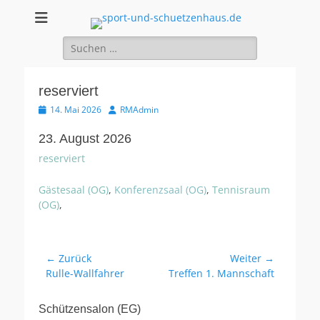
sport-und-
Sport- und Schützenhaus GbR
Suche
schuetzenhaus.de
nach:
reserviert
Veröffentlicht
Autor
14. Mai 2026
RMAdmin
am
23. August 2026
reserviert
Gästesaal (OG)
,
Konferenzsaal (OG)
,
Tennisraum
(OG)
,
Beitragsnavigation
← Zurück
Weiter →
Vorheriger
Nächster
Rulle-Wallfahrer
Treffen 1. Mannschaft
Beitrag:
Beitrag:
Schützensalon (EG)