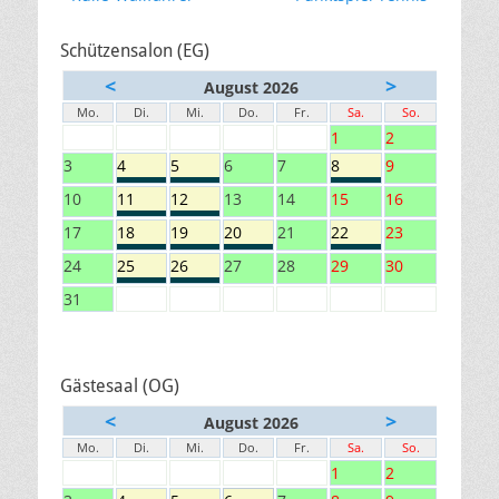
Beitrag:
Beitrag:
Schützensalon (EG)
<
>
August 2026
Mo.
Di.
Mi.
Do.
Fr.
Sa.
So.
1
2
3
4
5
6
7
8
9
10
11
12
13
14
15
16
17
18
19
20
21
22
23
24
25
26
27
28
29
30
31
Gästesaal (OG)
<
>
August 2026
Mo.
Di.
Mi.
Do.
Fr.
Sa.
So.
1
2