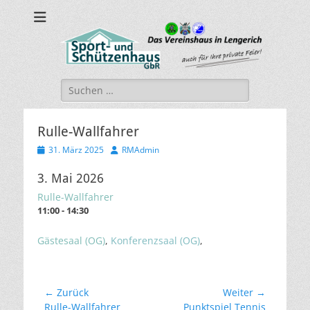
sport-und-
Sport- und Schützenhaus GbR
schuetzenhaus.de
Suche
nach:
Rulle-Wallfahrer
Veröffentlicht
Autor
31. März 2025
RMAdmin
am
3. Mai 2026
Rulle-Wallfahrer
11:00 - 14:30
Gästesaal (OG)
,
Konferenzsaal (OG)
,
Beitragsnavigation
← Zurück
Weiter →
Vorheriger
Nächster
Rulle-Wallfahrer
Punktspiel Tennis