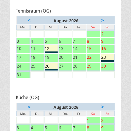
Tennisraum (OG)
<
>
August 2026
Mo.
Di.
Mi.
Do.
Fr.
Sa.
So.
1
2
3
4
5
6
7
8
9
10
11
12
13
14
15
16
17
18
19
20
21
22
23
24
25
26
27
28
29
30
31
Küche (OG)
<
>
August 2026
Mo.
Di.
Mi.
Do.
Fr.
Sa.
So.
1
2
3
4
5
6
7
8
9