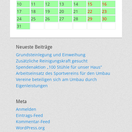
10
11
12
13
14
15
16
17
18
19
20
21
22
23
24
25
26
27
28
29
30
31
Neueste Beiträge
Grundsteinlegung und Einweihung
Zusätzliche Reinigungskraft gesucht
Spendenaktion „100 Stühle für unser Haus“
Arbeitseinsatz des Sportvereins für den Umbau
Vereine beteiligen sich am Umbau durch
Eigenleistungen
Meta
Anmelden
Eintrags-Feed
Kommentar-Feed
WordPress.org