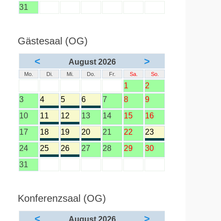
31
Gästesaal (OG)
<
>
August 2026
Mo.
Di.
Mi.
Do.
Fr.
Sa.
So.
1
2
3
4
5
6
7
8
9
10
11
12
13
14
15
16
17
18
19
20
21
22
23
24
25
26
27
28
29
30
31
Konferenzsaal (OG)
<
>
August 2026