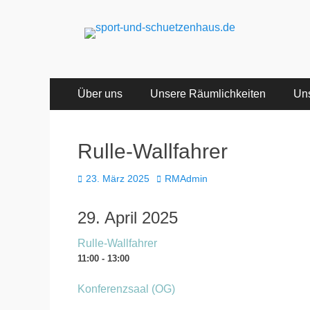
sport-und-schuet
Sport- und Schützenhaus GbR
Primäres
Zum
Über uns
Unsere Räumlichkeiten
Uns
Inhalt
Menü
springen
Rulle-Wallfahrer
Veröffentlicht
Autor
23. März 2025
RMAdmin
am
29. April 2025
Rulle-Wallfahrer
11:00 - 13:00
Konferenzsaal (OG)