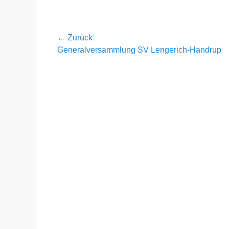
Beitragsnavigation
← Zurück
Vorheriger
Generalversammlung SV Lengerich-Handrup
Beitrag: