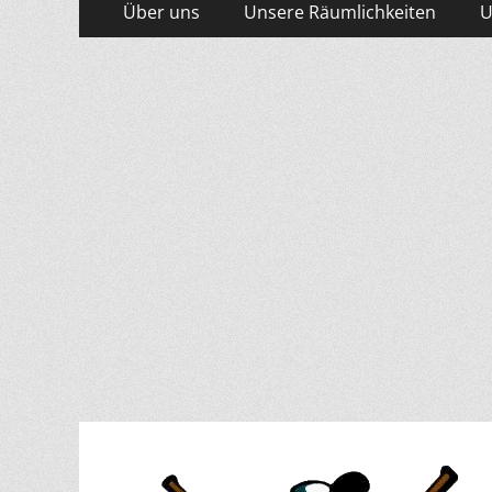
Primäres
Über uns
Unsere Räumlichkeiten
U
Inhalt
Menü
springen