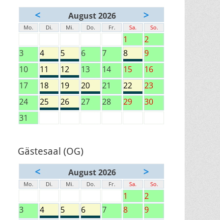
<
>
August 2026
Mo.
Di.
Mi.
Do.
Fr.
Sa.
So.
1
2
3
4
5
6
7
8
9
10
11
12
13
14
15
16
17
18
19
20
21
22
23
24
25
26
27
28
29
30
31
Gästesaal (OG)
<
>
August 2026
Mo.
Di.
Mi.
Do.
Fr.
Sa.
So.
1
2
3
4
5
6
7
8
9