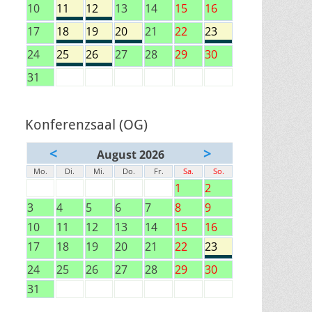
10
11
12
13
14
15
16
17
18
19
20
21
22
23
24
25
26
27
28
29
30
31
Konferenzsaal (OG)
<
>
August 2026
Mo.
Di.
Mi.
Do.
Fr.
Sa.
So.
1
2
3
4
5
6
7
8
9
10
11
12
13
14
15
16
17
18
19
20
21
22
23
24
25
26
27
28
29
30
31