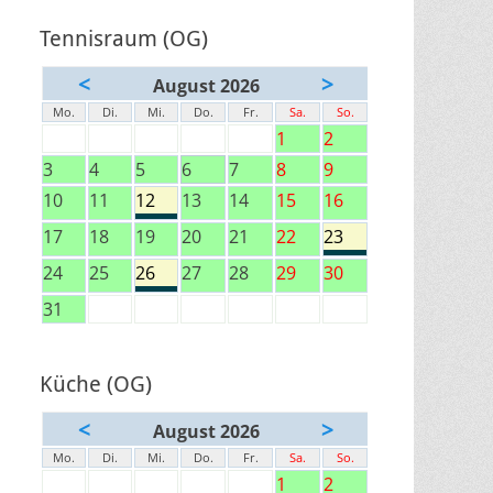
Tennisraum (OG)
<
>
August 2026
Mo.
Di.
Mi.
Do.
Fr.
Sa.
So.
1
2
3
4
5
6
7
8
9
10
11
12
13
14
15
16
17
18
19
20
21
22
23
24
25
26
27
28
29
30
31
Küche (OG)
<
>
August 2026
Mo.
Di.
Mi.
Do.
Fr.
Sa.
So.
1
2