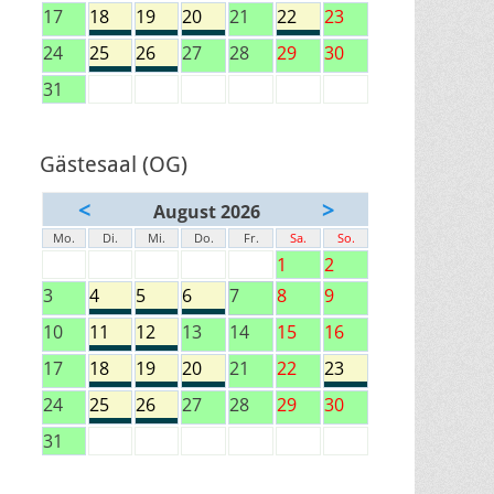
17
18
19
20
21
22
23
24
25
26
27
28
29
30
31
Gästesaal (OG)
<
>
August 2026
Mo.
Di.
Mi.
Do.
Fr.
Sa.
So.
1
2
3
4
5
6
7
8
9
10
11
12
13
14
15
16
17
18
19
20
21
22
23
24
25
26
27
28
29
30
31