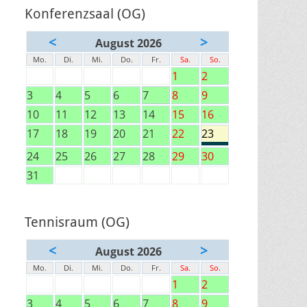
Konferenzsaal (OG)
<
>
August 2026
Mo.
Di.
Mi.
Do.
Fr.
Sa.
So.
1
2
3
4
5
6
7
8
9
10
11
12
13
14
15
16
17
18
19
20
21
22
23
24
25
26
27
28
29
30
31
Tennisraum (OG)
<
>
August 2026
Mo.
Di.
Mi.
Do.
Fr.
Sa.
So.
1
2
3
4
5
6
7
8
9