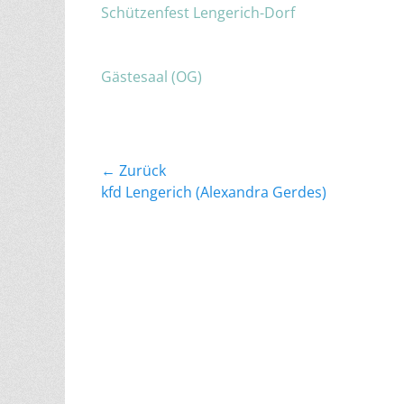
Schützenfest Lengerich-Dorf
Gästesaal (OG)
Beitragsnavigation
← Zurück
Vorheriger
kfd Lengerich (Alexandra Gerdes)
Beitrag: