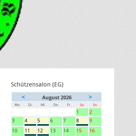
Schützensalon (EG)
<
>
August 2026
Mo.
Di.
Mi.
Do.
Fr.
Sa.
So.
1
2
3
4
5
6
7
8
9
10
11
12
13
14
15
16