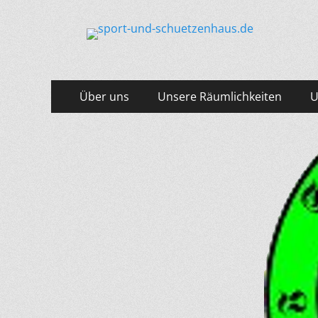
sport-und-schuet
Sport- und Schützenhaus GbR
Primäres
Zum
Über uns
Unsere Räumlichkeiten
U
Inhalt
Menü
springen