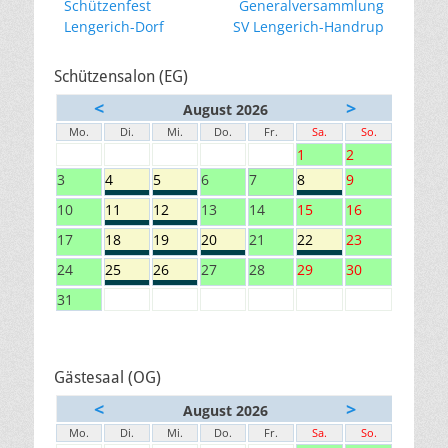
Vorheriger
Nächster
Schützenfest
Generalversammlung
Beitrag:
Beitrag:
Lengerich-Dorf
SV Lengerich-Handrup
Schützensalon (EG)
<
>
August 2026
Mo.
Di.
Mi.
Do.
Fr.
Sa.
So.
1
2
3
4
5
6
7
8
9
10
11
12
13
14
15
16
17
18
19
20
21
22
23
24
25
26
27
28
29
30
31
Gästesaal (OG)
<
>
August 2026
Mo.
Di.
Mi.
Do.
Fr.
Sa.
So.