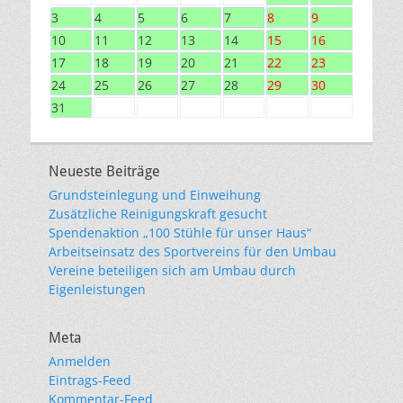
3
4
5
6
7
8
9
10
11
12
13
14
15
16
17
18
19
20
21
22
23
24
25
26
27
28
29
30
31
Neueste Beiträge
Grundsteinlegung und Einweihung
Zusätzliche Reinigungskraft gesucht
Spendenaktion „100 Stühle für unser Haus“
Arbeitseinsatz des Sportvereins für den Umbau
Vereine beteiligen sich am Umbau durch
Eigenleistungen
Meta
Anmelden
Eintrags-Feed
Kommentar-Feed