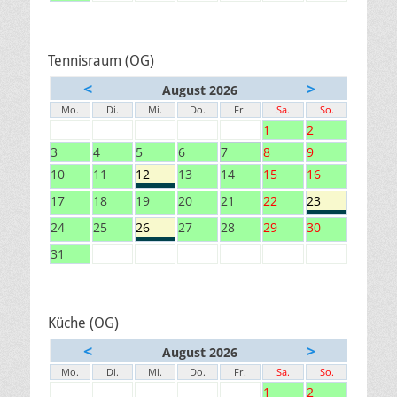
Tennisraum (OG)
<
>
August 2026
Mo.
Di.
Mi.
Do.
Fr.
Sa.
So.
1
2
3
4
5
6
7
8
9
10
11
12
13
14
15
16
17
18
19
20
21
22
23
24
25
26
27
28
29
30
31
Küche (OG)
<
>
August 2026
Mo.
Di.
Mi.
Do.
Fr.
Sa.
So.
1
2