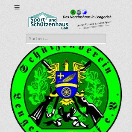
sport-und-
Sport- und Schützenhaus GbR
schuetzenhaus.de
Suche
nach: