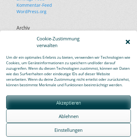
Kommentar-Feed
WordPress.org
Archiv
November 2023
Cookie-Zustimmung
Juli 2023
verwalten
September 2020
November 2019
Um dir ein optimales Erlebnis zu bieten, verwenden wir Technologien wie
Oktober 2019
Cookies, um Geräteinformationen zu speichern und/oder darauf
März 2019
zuzugreifen. Wenn du diesen Technologien zustimmst, können wir Daten
wie das Surfverhalten oder eindeutige IDs auf dieser Website
Januar 2019
verarbeiten. Wenn du deine Zustimmung nicht erteilst oder zurückziehst,
Februar 2016
können bestimmte Merkmale und Funktionen beeinträchtigt werden.
Akzeptieren
Ablehnen
Einstellungen
Copyright © 2026
sport-und-schuetzenhaus.de
. Alle Rechte