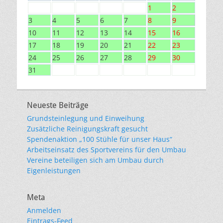
1
2
3
4
5
6
7
8
9
10
11
12
13
14
15
16
17
18
19
20
21
22
23
24
25
26
27
28
29
30
31
Neueste Beiträge
Grundsteinlegung und Einweihung
Zusätzliche Reinigungskraft gesucht
Spendenaktion „100 Stühle für unser Haus“
Arbeitseinsatz des Sportvereins für den Umbau
Vereine beteiligen sich am Umbau durch
Eigenleistungen
Meta
Anmelden
Eintrags-Feed