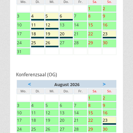
Mo.
Di.
Mi.
Do.
Fr.
Sa.
So.
1
2
3
4
5
6
7
8
9
10
11
12
13
14
15
16
17
18
19
20
21
22
23
24
25
26
27
28
29
30
31
Konferenzsaal (OG)
<
>
August 2026
Mo.
Di.
Mi.
Do.
Fr.
Sa.
So.
1
2
3
4
5
6
7
8
9
10
11
12
13
14
15
16
17
18
19
20
21
22
23
24
25
26
27
28
29
30