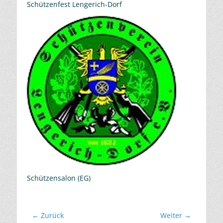
Schützenfest Lengerich-Dorf
Schützensalon (EG)
Beitragsnavigation
← Zurück
Weiter →