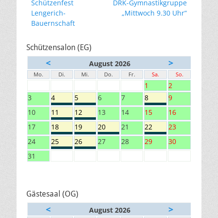
Vorheriger
Nächster
Schützenfest
DRK-Gymnastikgruppe
Beitrag:
Beitrag:
Lengerich-
„Mittwoch 9.30 Uhr“
Bauernschaft
Schützensalon (EG)
<
>
August 2026
Mo.
Di.
Mi.
Do.
Fr.
Sa.
So.
1
2
3
4
5
6
7
8
9
10
11
12
13
14
15
16
17
18
19
20
21
22
23
24
25
26
27
28
29
30
31
Gästesaal (OG)
<
>
August 2026