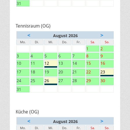
31
Tennisraum (OG)
<
>
August 2026
Mo.
Di.
Mi.
Do.
Fr.
Sa.
So.
1
2
3
4
5
6
7
8
9
10
11
12
13
14
15
16
17
18
19
20
21
22
23
24
25
26
27
28
29
30
31
Küche (OG)
<
>
August 2026
Mo.
Di.
Mi.
Do.
Fr.
Sa.
So.