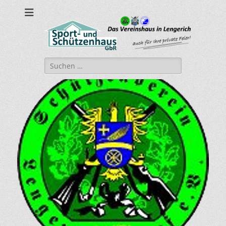
sport-und-
Sport- und Schützenhaus GbR
schuetzenhaus.de
Suche
nach: