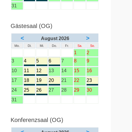
31
Gästesaal (OG)
<
>
August 2026
Mo.
Di.
Mi.
Do.
Fr.
Sa.
So.
1
2
3
4
5
6
7
8
9
10
11
12
13
14
15
16
17
18
19
20
21
22
23
24
25
26
27
28
29
30
31
Konferenzsaal (OG)