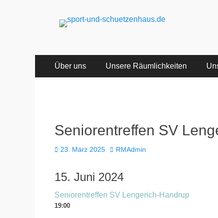
sport-und-schuet
Sport- und Schützenhaus GbR
Primäres
Zum
Über uns
Unsere Räumlichkeiten
Uns
Inhalt
Menü
springen
Seniorentreffen SV Leng
Veröffentlicht
Autor
23. März 2025
RMAdmin
am
15. Juni 2024
Seniorentreffen SV Lengerich-Handrup
19:00