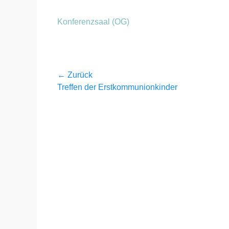
Konferenzsaal (OG)
Beitragsnavigation
← Zurück
Vorheriger
Treffen der Erstkommunionkinder
Beitrag: