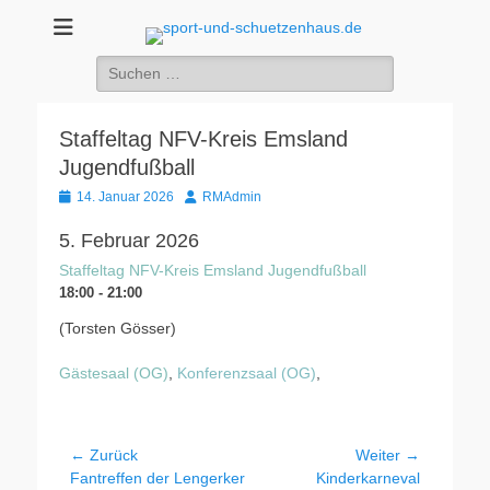
sport-und-
Sport- und Schützenhaus GbR
Suche
schuetzenhaus.de
nach:
Staffeltag NFV-Kreis Emsland
Jugendfußball
Veröffentlicht
Autor
14. Januar 2026
RMAdmin
am
5. Februar 2026
Staffeltag NFV-Kreis Emsland Jugendfußball
18:00 - 21:00
(Torsten Gösser)
Gästesaal (OG)
,
Konferenzsaal (OG)
,
Beitragsnavigation
← Zurück
Weiter →
Vorheriger
Nächster
Fantreffen der Lengerker
Kinderkarneval