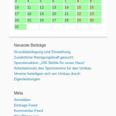
3
4
5
6
7
8
9
10
11
12
13
14
15
16
17
18
19
20
21
22
23
24
25
26
27
28
29
30
31
Neueste Beiträge
Grundsteinlegung und Einweihung
Zusätzliche Reinigungskraft gesucht
Spendenaktion „100 Stühle für unser Haus“
Arbeitseinsatz des Sportvereins für den Umbau
Vereine beteiligen sich am Umbau durch
Eigenleistungen
Meta
Anmelden
Eintrags-Feed
Kommentar-Feed