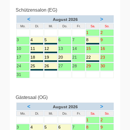
Schützensalon (EG)
<
>
August 2026
Mo.
Di.
Mi.
Do.
Fr.
Sa.
So.
1
2
3
4
5
6
7
8
9
10
11
12
13
14
15
16
17
18
19
20
21
22
23
24
25
26
27
28
29
30
31
Gästesaal (OG)
<
>
August 2026
Mo.
Di.
Mi.
Do.
Fr.
Sa.
So.
1
2
3
4
5
6
7
8
9