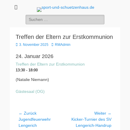
sport-und-
Sport- und Schützenhaus GbR
Suche
schuetzenhaus.de
nach:
Treffen der Eltern zur Erstkommunion
Veröffentlicht
Autor
3. November 2025
RMAdmin
am
24. Januar 2026
Treffen der Eltern zur Erstkommunion
13:30 - 18:00
(Natalie Niemann)
Gästesaal (OG)
Beitragsnavigation
← Zurück
Weiter →
Vorheriger
Nächster
Jugendfeuerwehr
Kicker-Turnier des SV
Beitrag:
Beitrag:
Lengerich
Lengerich-Handrup