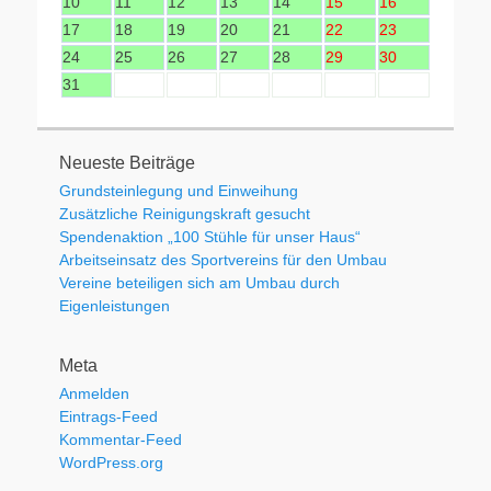
10
11
12
13
14
15
16
17
18
19
20
21
22
23
24
25
26
27
28
29
30
31
Neueste Beiträge
Grundsteinlegung und Einweihung
Zusätzliche Reinigungskraft gesucht
Spendenaktion „100 Stühle für unser Haus“
Arbeitseinsatz des Sportvereins für den Umbau
Vereine beteiligen sich am Umbau durch
Eigenleistungen
Meta
Anmelden
Eintrags-Feed
Kommentar-Feed
WordPress.org