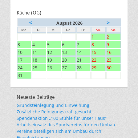
Küche (OG)
<
>
August 2026
Mo.
Di.
Mi.
Do.
Fr.
Sa.
So.
1
2
3
4
5
6
7
8
9
10
11
12
13
14
15
16
17
18
19
20
21
22
23
24
25
26
27
28
29
30
31
Neueste Beiträge
Grundsteinlegung und Einweihung
Zusätzliche Reinigungskraft gesucht
Spendenaktion „100 Stühle für unser Haus“
Arbeitseinsatz des Sportvereins für den Umbau
Vereine beteiligen sich am Umbau durch
Eigenleistungen