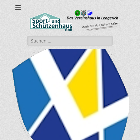
sport-und-
Sport- und Schützenhaus GbR
schuetzenhaus.de
Suche
nach: