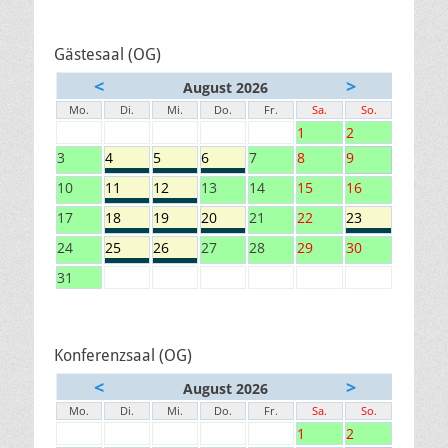
Gästesaal (OG)
<
>
August 2026
Mo.
Di.
Mi.
Do.
Fr.
Sa.
So.
1
2
3
4
5
6
7
8
9
10
11
12
13
14
15
16
17
18
19
20
21
22
23
24
25
26
27
28
29
30
31
Konferenzsaal (OG)
<
>
August 2026
Mo.
Di.
Mi.
Do.
Fr.
Sa.
So.
1
2