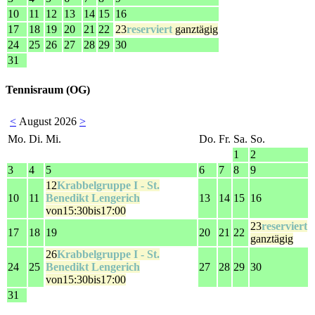
10
11
12
13
14
15
16
17
18
19
20
21
22
23
reserviert
ganztägig
24
25
26
27
28
29
30
31
Tennisraum (OG)
<
August 2026
>
Mo.
Di.
Mi.
Do.
Fr.
Sa.
So.
1
2
3
4
5
6
7
8
9
12
Krabbelgruppe I - St.
10
11
Benedikt Lengerich
13
14
15
16
von15:30bis17:00
23
reserviert
17
18
19
20
21
22
ganztägig
26
Krabbelgruppe I - St.
24
25
Benedikt Lengerich
27
28
29
30
von15:30bis17:00
31