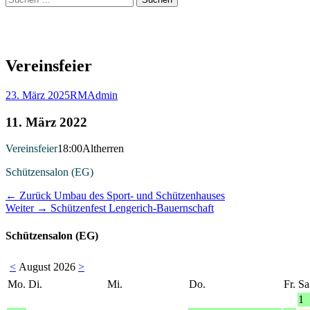
nach:
Vereinsfeier
Veröffentlicht
Autor
23. März 2025
RMAdmin
am
11. März 2022
Vereinsfeier
18:00
Altherren
Schützensalon (EG)
Beitragsnavigation
Vorheriger
← Zurück
Umbau des Sport- und Schützenhauses
Nächster
Beitrag:
Weiter →
Schützenfest Lengerich-Bauernschaft
Beitrag:
Schützensalon (EG)
<
August 2026
>
Mo.
Di.
Mi.
Do.
Fr.
Sa
1