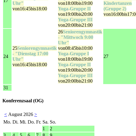
17
Uhr"
von18:00bis19:00
Kindertanzen
von16:45bis18:00
Yoga-Gruppe II
(Gruppe 2)
von19:00bis20:00
von16:00bis17:0
Yoga-Gruppe III
von20:00bis21:00
26
Seniorengymnastik
- "Mittwoch 9:00
Uhr"
25
Seniorengymnastik
von08:45bis10:00
- "Dienstag 17:00
Yoga-Gruppe I
24
27
Uhr"
von18:00bis19:00
von16:45bis18:00
Yoga-Gruppe II
von19:00bis20:00
Yoga-Gruppe III
von20:00bis21:00
31
Konferenzsaal (OG)
<
August 2026
>
Mo.
Di.
Mi.
Do.
Fr.
Sa.
So.
1
2
3
4
5
6
7
8
9