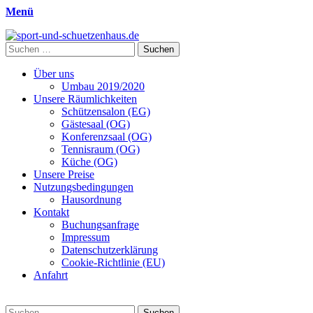
Menü
sport-und-schuetzenhaus.de
Sport- und Schützenhaus GbR
Suche
nach:
Primäres
Zum
Über uns
Inhalt
Umbau 2019/2020
Menü
springen
Unsere Räumlichkeiten
Schützensalon (EG)
Gästesaal (OG)
Konferenzsaal (OG)
Tennisraum (OG)
Küche (OG)
Unsere Preise
Nutzungsbedingungen
Hausordnung
Kontakt
Buchungsanfrage
Impressum
Datenschutzerklärung
Cookie-Richtlinie (EU)
Anfahrt
Suchen
Suche