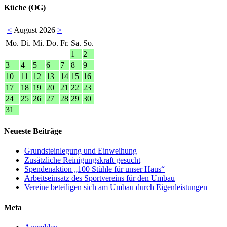
Küche (OG)
<
August 2026
>
Mo.
Di.
Mi.
Do.
Fr.
Sa.
So.
1
2
3
4
5
6
7
8
9
10
11
12
13
14
15
16
17
18
19
20
21
22
23
24
25
26
27
28
29
30
31
Neueste Beiträge
Grundsteinlegung und Einweihung
Zusätzliche Reinigungskraft gesucht
Spendenaktion „100 Stühle für unser Haus“
Arbeitseinsatz des Sportvereins für den Umbau
Vereine beteiligen sich am Umbau durch Eigenleistungen
Meta