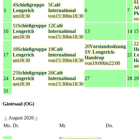
8
1
4
Schießgruppe
5
Café
Ab
3
Lengerich
International
6
7
Pl
um18:30
von15:30bis18:30
vo
11
Schießgruppe
12
Café
10
Lengerich
International
13
14
15
um18:30
von15:30bis18:30
22
20
Vorstandssitzung
18
Schießgruppe
19
Café
He
SV Lengerich-
17
Lengerich
International
21
Le
Handrup
um18:30
von15:30bis18:30
H
von19:00bis22:00
um
25
Schießgruppe
26
Café
24
Lengerich
International
27
28
29
um18:30
von15:30bis18:30
31
Gästesaal (OG)
<
August 2026
>
Mo.
Di.
Mi.
Do.