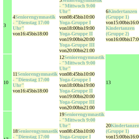
5
Seniorengymnastik
- "Mittwoch 9:00
Uhr"
6
Kindertanzen
4
Seniorengymnastik
von08:45bis10:00
(Gruppe 1)
- "Dienstag 17:00
Yoga-Gruppe I
von15:00bis16:0
3
Uhr"
von18:00bis19:00
Kindertanzen
von16:45bis18:00
Yoga-Gruppe II
(Gruppe 2)
von19:00bis20:00
von16:00bis17:0
Yoga-Gruppe III
von20:00bis21:00
12
Seniorengymnastik
- "Mittwoch 9:00
Uhr"
11
Seniorengymnastik
von08:45bis10:00
- "Dienstag 17:00
Yoga-Gruppe I
10
13
Uhr"
von18:00bis19:00
von16:45bis18:00
Yoga-Gruppe II
von19:00bis20:00
Yoga-Gruppe III
von20:00bis21:00
19
Seniorengymnastik
- "Mittwoch 9:00
Uhr"
20
Kindertanze
18
Seniorengymnastik
von08:45bis10:00
(Gruppe 1)
- "Dienstag 17:00
Yoga-Gruppe I
von15:00bis16:0