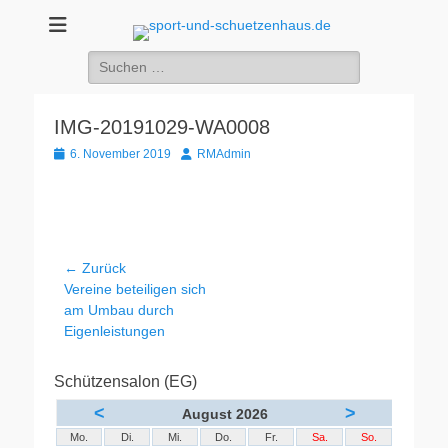
sport-und-
Sport- und Schützenhaus GbR
Suche
schuetzenhaus.de
nach:
IMG-20191029-WA0008
Veröffentlicht
Autor
6. November 2019
RMAdmin
am
Beitragsnavigation
← Zurück
Vorheriger
Vereine beteiligen sich
Beitrag:
am Umbau durch
Eigenleistungen
Schützensalon (EG)
<
>
August 2026
Mo.
Di.
Mi.
Do.
Fr.
Sa.
So.