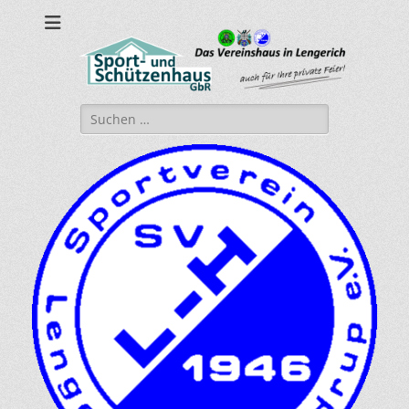
sport-und-
Sport- und Schützenhaus GbR
schuetzenhaus.de
Suche
nach: