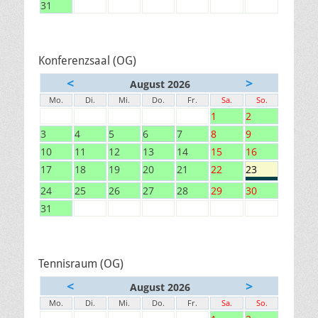
31
Konferenzsaal (OG)
<
>
August 2026
Mo.
Di.
Mi.
Do.
Fr.
Sa.
So.
1
2
3
4
5
6
7
8
9
10
11
12
13
14
15
16
17
18
19
20
21
22
23
24
25
26
27
28
29
30
31
Tennisraum (OG)
<
>
August 2026
Mo.
Di.
Mi.
Do.
Fr.
Sa.
So.