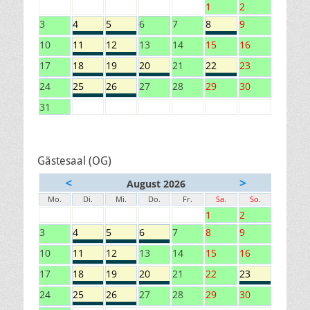
1
2
3
4
5
6
7
8
9
10
11
12
13
14
15
16
17
18
19
20
21
22
23
24
25
26
27
28
29
30
31
Gästesaal (OG)
<
>
August 2026
Mo.
Di.
Mi.
Do.
Fr.
Sa.
So.
1
2
3
4
5
6
7
8
9
10
11
12
13
14
15
16
17
18
19
20
21
22
23
24
25
26
27
28
29
30