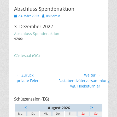
Abschluss Spendenaktion
Veröffentlicht
Autor
23. März 2025
RMAdmin
am
3. Dezember 2022
Abschluss Spendenaktion
17:00
Gästesaal (OG)
Beitragsnavigation
← Zurück
Weiter →
Vorheriger
Nächster
private Feier
Fastabendväterversammlung
Beitrag:
Beitrag:
wg. Hoeketurnier
Schützensalon (EG)
<
>
August 2026
Mo.
Di.
Mi.
Do.
Fr.
Sa.
So.