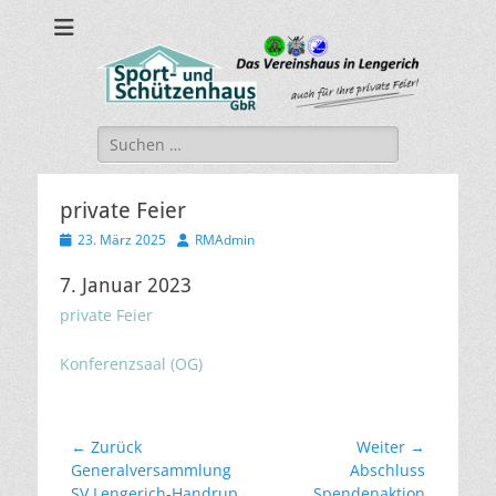
sport-und-
Sport- und Schützenhaus GbR
schuetzenhaus.de
Suche
nach:
private Feier
Veröffentlicht
Autor
23. März 2025
RMAdmin
am
7. Januar 2023
private Feier
Konferenzsaal (OG)
Beitragsnavigation
← Zurück
Weiter →
Vorheriger
Nächster
Generalversammlung
Abschluss
Beitrag:
Beitrag:
SV Lengerich-Handrup
Spendenaktion