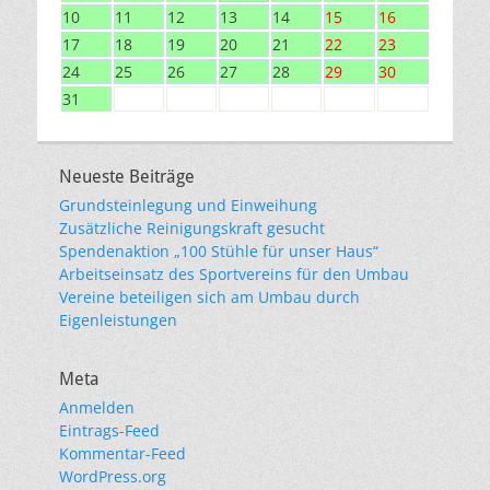
10
11
12
13
14
15
16
17
18
19
20
21
22
23
24
25
26
27
28
29
30
31
Neueste Beiträge
Grundsteinlegung und Einweihung
Zusätzliche Reinigungskraft gesucht
Spendenaktion „100 Stühle für unser Haus“
Arbeitseinsatz des Sportvereins für den Umbau
Vereine beteiligen sich am Umbau durch
Eigenleistungen
Meta
Anmelden
Eintrags-Feed
Kommentar-Feed
WordPress.org