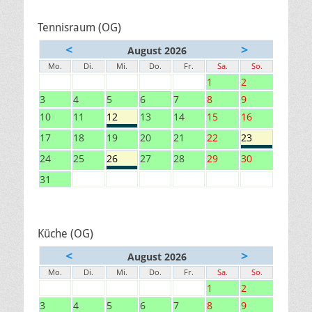
Tennisraum (OG)
<
>
August 2026
Mo.
Di.
Mi.
Do.
Fr.
Sa.
So.
1
2
3
4
5
6
7
8
9
10
11
12
13
14
15
16
17
18
19
20
21
22
23
24
25
26
27
28
29
30
31
Küche (OG)
<
>
August 2026
Mo.
Di.
Mi.
Do.
Fr.
Sa.
So.
1
2
3
4
5
6
7
8
9