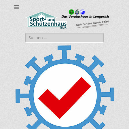
sport-und-
Sport- und Schützenhaus GbR
schuetzenhaus.de
Suche
nach: