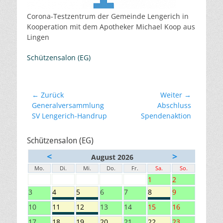
Corona-Testzentrum der Gemeinde Lengerich in
Kooperation mit dem Apotheker Michael Koop aus
Lingen
Schützensalon (EG)
Beitragsnavigation
← Zurück
Weiter →
Vorheriger
Nächster
Generalversammlung
Abschluss
Beitrag:
Beitrag:
SV Lengerich-Handrup
Spendenaktion
Schützensalon (EG)
<
>
August 2026
Mo.
Di.
Mi.
Do.
Fr.
Sa.
So.
1
2
3
4
5
6
7
8
9
10
11
12
13
14
15
16
17
18
19
20
21
22
23