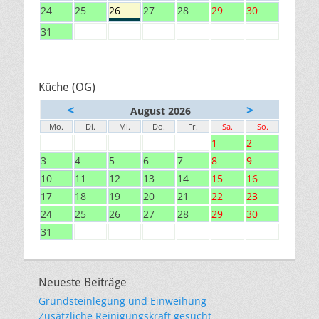
24
25
26
27
28
29
30
31
Küche (OG)
<
>
August 2026
Mo.
Di.
Mi.
Do.
Fr.
Sa.
So.
1
2
3
4
5
6
7
8
9
10
11
12
13
14
15
16
17
18
19
20
21
22
23
24
25
26
27
28
29
30
31
Neueste Beiträge
Grundsteinlegung und Einweihung
Zusätzliche Reinigungskraft gesucht