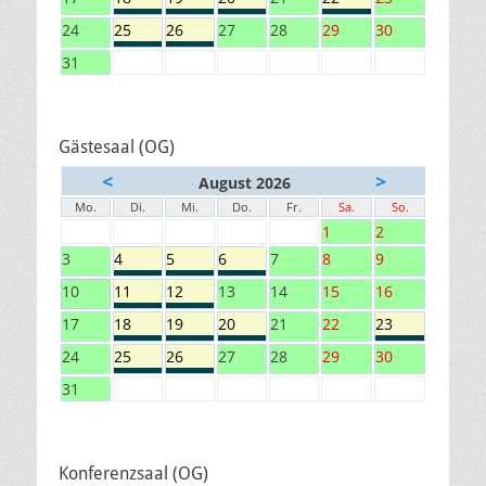
24
25
26
27
28
29
30
31
Gästesaal (OG)
<
>
August 2026
Mo.
Di.
Mi.
Do.
Fr.
Sa.
So.
1
2
3
4
5
6
7
8
9
10
11
12
13
14
15
16
17
18
19
20
21
22
23
24
25
26
27
28
29
30
31
Konferenzsaal (OG)