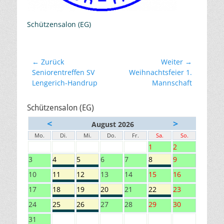
Schützensalon (EG)
Beitragsnavigation
← Zurück
Weiter →
Vorheriger
Nächster
Seniorentreffen SV
Weihnachtsfeier 1.
Beitrag:
Beitrag:
Lengerich-Handrup
Mannschaft
Schützensalon (EG)
<
>
August 2026
Mo.
Di.
Mi.
Do.
Fr.
Sa.
So.
1
2
3
4
5
6
7
8
9
10
11
12
13
14
15
16
17
18
19
20
21
22
23
24
25
26
27
28
29
30
31