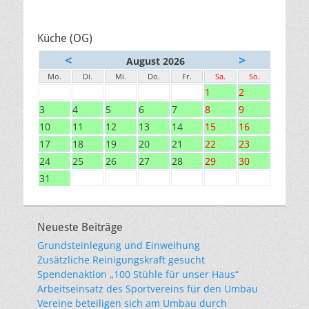
Küche (OG)
<
>
August 2026
Mo.
Di.
Mi.
Do.
Fr.
Sa.
So.
1
2
3
4
5
6
7
8
9
10
11
12
13
14
15
16
17
18
19
20
21
22
23
24
25
26
27
28
29
30
31
Neueste Beiträge
Grundsteinlegung und Einweihung
Zusätzliche Reinigungskraft gesucht
Spendenaktion „100 Stühle für unser Haus“
Arbeitseinsatz des Sportvereins für den Umbau
Vereine beteiligen sich am Umbau durch