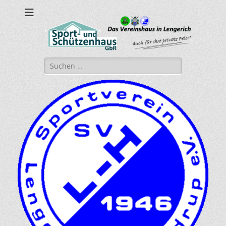
sport-und-
Sport- und Schützenhaus GbR
schuetzenhaus.de
Suche
nach: