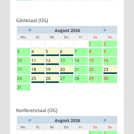
Gästesaal (OG)
<
>
August 2026
Mo.
Di.
Mi.
Do.
Fr.
Sa.
So.
1
2
3
4
5
6
7
8
9
10
11
12
13
14
15
16
17
18
19
20
21
22
23
24
25
26
27
28
29
30
31
Konferenzsaal (OG)
<
>
August 2026
Mo.
Di.
Mi.
Do.
Fr.
Sa.
So.
1
2