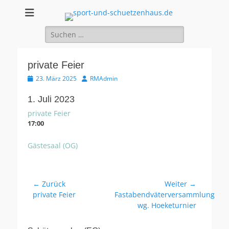
sport-und-
Sport- und Schützenhaus GbR
Suche
schuetzenhaus.de
nach:
private Feier
Veröffentlicht
Autor
23. März 2025
RMAdmin
am
1. Juli 2023
private Feier
17:00
Gästesaal (OG)
Beitragsnavigation
← Zurück
Weiter →
Vorheriger
Nächster
private Feier
Fastabendväterversammlung
Beitrag:
Beitrag:
wg. Hoeketurnier