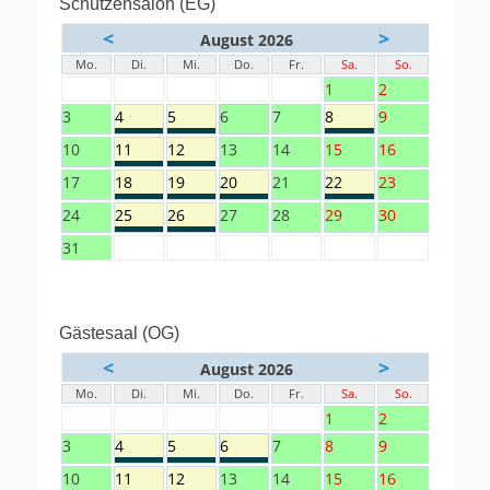
Schützensalon (EG)
<
>
August 2026
Mo.
Di.
Mi.
Do.
Fr.
Sa.
So.
1
2
3
4
5
6
7
8
9
10
11
12
13
14
15
16
17
18
19
20
21
22
23
24
25
26
27
28
29
30
31
Gästesaal (OG)
<
>
August 2026
Mo.
Di.
Mi.
Do.
Fr.
Sa.
So.
1
2
3
4
5
6
7
8
9
10
11
12
13
14
15
16